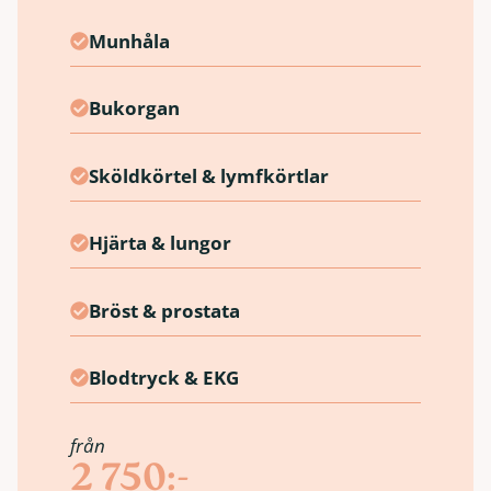
Munhåla
Bukorgan
Sköldkörtel & lymfkörtlar
Hjärta & lungor
Bröst & prostata
Blodtryck & EKG
från
2 750:-