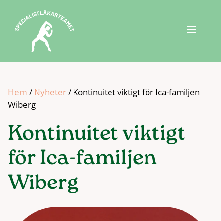
Hoppa
till
Meny
innehåll
Hem
/
Nyheter
/
Kontinuitet viktigt för Ica-familjen
Wiberg
Kontinuitet viktigt
för Ica-familjen
Wiberg