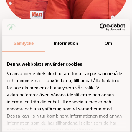
Patrick Wiberg, välkänd ICA-handlare och
drivande bakom ICA Maxi i Kalmar, har varit
Samtycke
Information
Om
patient hos Specialistläkarteamet i många år.
Och nu väljer även nästa generation i familjen att
följa samma väg.
Denna webbplats använder cookies
Vi använder enhetsidentifierare för att anpassa innehållet
– Jag upplever en närhet och tillgänglighet som är
och annonserna till användarna, tillhandahålla funktioner
hundraprocentig. Att den här kontakten nu går vidare
för sociala medier och analysera vår trafik. Vi
till nästa generation i vår familj säger allt. Jag vill rikta
vidarebefordrar även sådana identifierare och annan
ett stort tack till alla på Specialistläkarteamet, säger
information från din enhet till de sociala medier och
Patrick Wiberg.
annons- och analysföretag som vi samarbetar med.
Dessa kan i sin tur kombinera informationen med annan
Sonen Linus Wiberg, delägare i butiken, instämmer.
information som du har tillhandahållit eller som de har
För honom handlar vårdkontakten inte bara om
samlat in när du har använt deras tjänster.