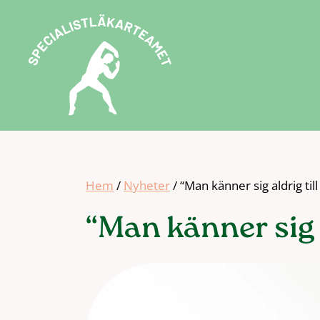
Hoppa
till
innehåll
Hem
/
Nyheter
/
“Man känner sig aldrig till
“Man känner sig a