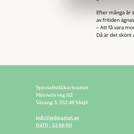
Efter många år 
av fritiden ägnas
– Att få vara mo
Då är det skönt a
Specialistläkarteamet
Mörners väg 112
Våning 3, 352 46 Växjö
info@splteamet.se
0470 - 55 66 00