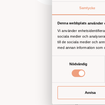
Samtycke
För Helen Fran
hälsoundersökn
Denna webbplats använder 
Vi använder enhetsidentifierar
– Det känns tryg
sociala medier och analysera 
blodtryck, blod
till de sociala medier och a
hudförändringar 
med annan information som du 
det var en lättna
Samtyckesval
Det hon uppskat
Nödvändig
undrar över något
– De tar sig allt
längre, där kan d
Hon beskriver 
Avvisa
– Det är empatis
genom dörren.