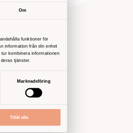
Om
liga
rutinbesök.
andahålla funktioner för
ungor, bukorgan,
n information från din enhet
äcker eventuella
 tur kombinera informationen
ar ofarligt. Men
deras tjänster.
en. Om hon
Marknadsföring
vårdcentralen
Tillåt alla
är man kliver in