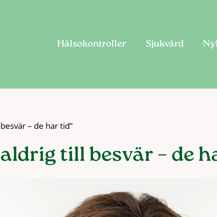
Hälsokontroller
Sjukvård
Ny
 besvär – de har tid”
ldrig till besvär – de ha