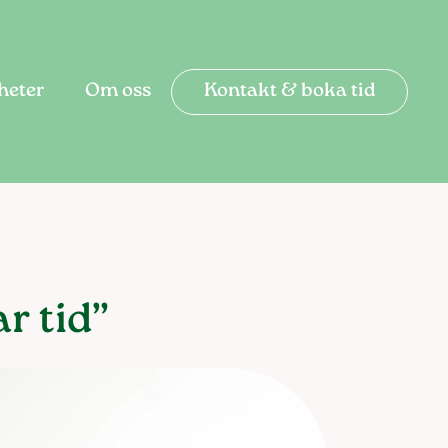
heter
Om oss
Kontakt & boka tid
r tid”