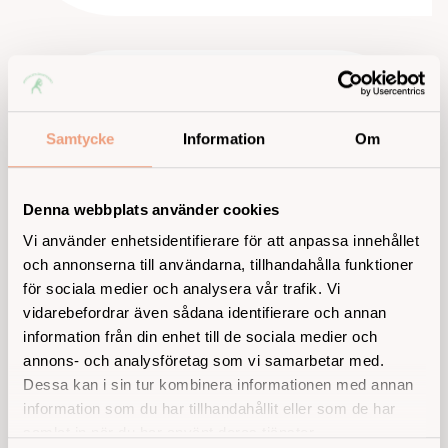
Hb (hemoglobin)
Samtycke
Information
Om
Hemoglobin visar blodets förmåga att
transportera syre i kroppen. Låga eller höga
värden kan ge viktig information om
Denna webbplats använder cookies
exempelvis blodbrist eller andra tillstånd.
Vi använder enhetsidentifierare för att anpassa innehållet
och annonserna till användarna, tillhandahålla funktioner
Läs mer om Hb
för sociala medier och analysera vår trafik. Vi
vidarebefordrar även sådana identifierare och annan
information från din enhet till de sociala medier och
annons- och analysföretag som vi samarbetar med.
Dessa kan i sin tur kombinera informationen med annan
P-kolesterol
information som du har tillhandahållit eller som de har
samlat in när du har använt deras tjänster.